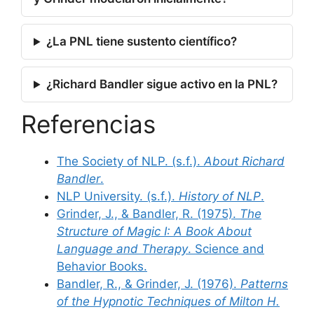
¿La PNL tiene sustento científico?
¿Richard Bandler sigue activo en la PNL?
Referencias
The Society of NLP. (s.f.).
About Richard
Bandler
.
NLP University. (s.f.).
History of NLP
.
Grinder, J., & Bandler, R. (1975).
The
Structure of Magic I: A Book About
Language and Therapy
. Science and
Behavior Books.
Bandler, R., & Grinder, J. (1976).
Patterns
of the Hypnotic Techniques of Milton H.