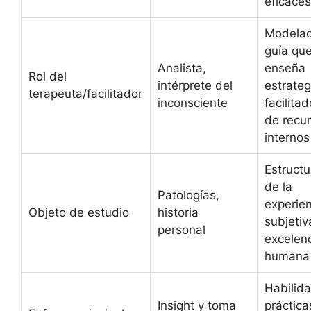
eficace
Modelad
guía qu
Analista,
enseña
Rol del
intérprete del
estrateg
terapeuta/facilitador
inconsciente
facilitad
de recu
internos
Estructu
de la
Patologías,
experie
Objeto de estudio
historia
subjetiv
personal
excelen
humana
Habilid
Insight y toma
práctica