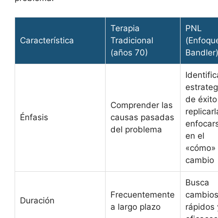
Terapia
PNL
Característica
Tradicional
(Enfoqu
(años 70)
Bandler
Identific
estrateg
de éxito
Comprender las
replicarl
Énfasis
causas pasadas
enfocar
del problema
en el
«cómo» 
cambio
Busca
Frecuentemente
cambio
Duración
a largo plazo
rápidos 