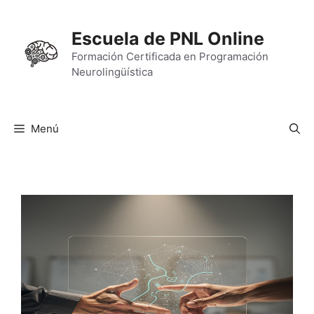
Saltar
al
Escuela de PNL Online
contenido
Formación Certificada en Programación
Neurolingüística
Menú