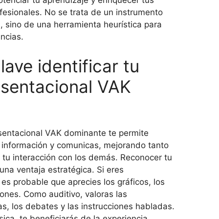
tenciar tu aprendizaje y enriquecer tus
fesionales. No se trata de un instrumento
, sino de una herramienta heurística para
encias.
lave identificar tu
esentacional VAK
resentacional VAK dominante te permite
 información y comunicas, mejorando tanto
tu interacción con los demás. Reconocer tu
 una ventaja estratégica. Si eres
es probable que aprecies los gráficos, los
nes. Como auditivo, valoras las
as, los debates y las instrucciones habladas.
sica, te beneficiarás de la experiencia