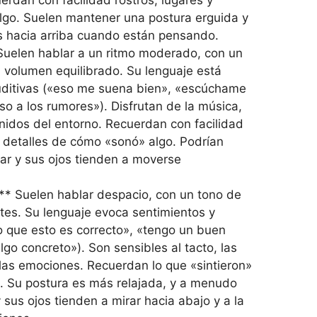
erdan con facilidad rostros, lugares y
lgo. Suelen mantener una postura erguida y
s hacia arriba cuando están pensando.
Suelen hablar a un ritmo moderado, con un
 volumen equilibrado. Su lenguaje está
uditivas («eso me suena bien», «escúchame
o a los rumores»). Disfrutan de la música,
onidos del entorno. Recuerdan con facilidad
 detalles de cómo «sonó» algo. Podrían
har y sus ojos tienden a moverse
** Suelen hablar despacio, con un tono de
tes. Su lenguaje evoca sentimientos y
o que esto es correcto», «tengo un buen
lgo concreto»). Son sensibles al tacto, las
 y las emociones. Recuerdan lo que «sintieron»
s. Su postura es más relajada, y a menudo
 sus ojos tienden a mirar hacia abajo y a la