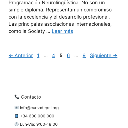
Programación Neurolingüística. No son un
simple diploma. Representan un compromiso
con la excelencia y el desarrollo profesional.
Las principales asociaciones internacionales,
como la Society …
Leer más
Página
Página
Página
Página
Página
←
Anterior
1
…
4
5
6
…
9
Siguiente
→
Contacto
info@cursodepnl.org
+34 600 000 000
Lun-Vie: 9:00-18:00