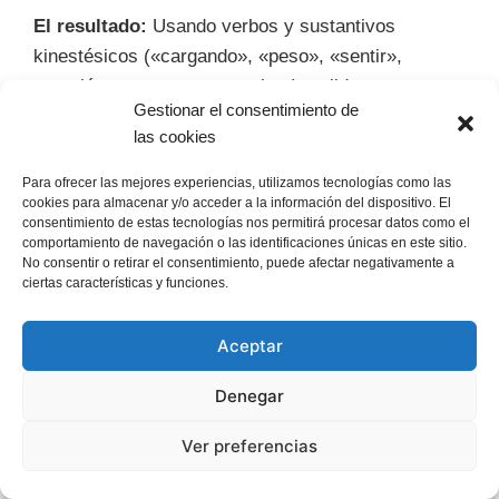
El resultado:
Usando verbos y sustantivos
kinestésicos («cargando», «peso», «sentir»,
«presión», «tomar», «manejar»), validas su
Gestionar el consentimiento de
experiencia corporal. No solo entiendes su
las cookies
problema intelectualmente, lo «sientes» con él.
Esto crea una base de confianza muy sólida para
Para ofrecer las mejores experiencias, utilizamos tecnologías como las
cookies para almacenar y/o acceder a la información del dispositivo. El
empezar a trabajar.
consentimiento de estas tecnologías nos permitirá procesar datos como el
comportamiento de navegación o las identificaciones únicas en este sitio.
Ejemplo 9: Cliente auditivo —
No consentir o retirar el consentimiento, puede afectar negativamente a
ciertas características y funciones.
«suena bien en teoría
pero…»
Aceptar
Denegar
Contexto:
Estás presentando una nueva propuesta
a un cliente, Lucía, que trabaja en el sector musical
Ver preferencias
y tiene un sistema representacional
predominantemente auditivo.