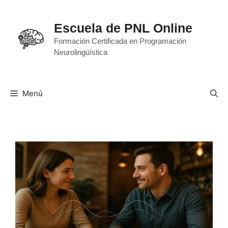
Saltar
al
Escuela de PNL Online
contenido
Formación Certificada en Programación
Neurolingüística
Menú