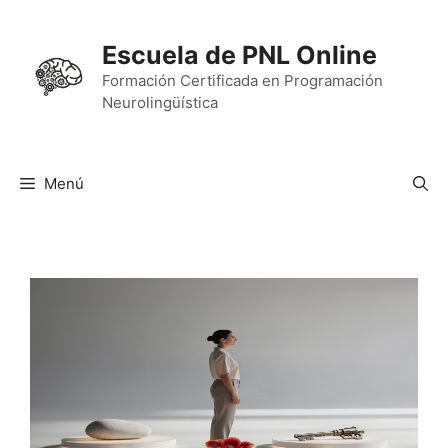
Saltar
al
Escuela de PNL Online
contenido
Formación Certificada en Programación
Neurolingüística
Menú