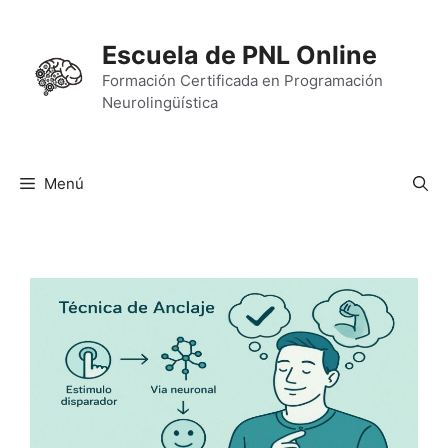
Saltar
al
Escuela de PNL Online
contenido
Formación Certificada en Programación
Neurolingüística
Menú