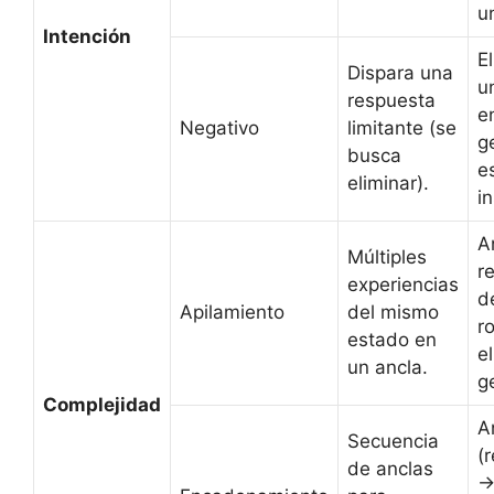
u
Intención
E
Dispara una
u
respuesta
e
Negativo
limitante (se
g
busca
e
eliminar).
i
A
Múltiples
r
experiencias
d
Apilamiento
del mismo
r
estado en
e
un ancla.
g
Complejidad
A
Secuencia
(
de anclas
-