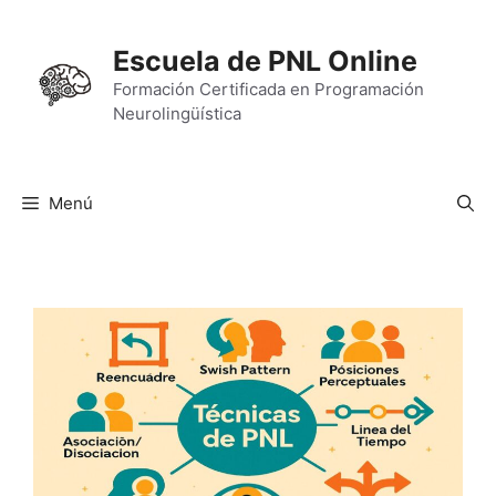
Saltar
al
Escuela de PNL Online
contenido
Formación Certificada en Programación
Neurolingüística
Menú